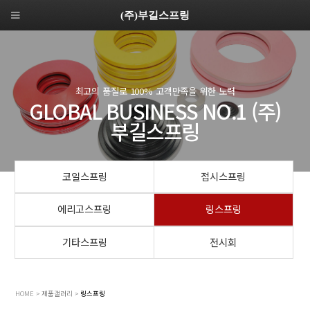
(주)부길스프링
최고의 품질로 100% 고객만족을 위한 노력
GLOBAL BUSINESS NO.1 (주)
부길스프링
코일스프링
접시스프링
에리고스프링
링스프링
기타스프링
전시회
HOME > 제품갤러리 >
링스프링