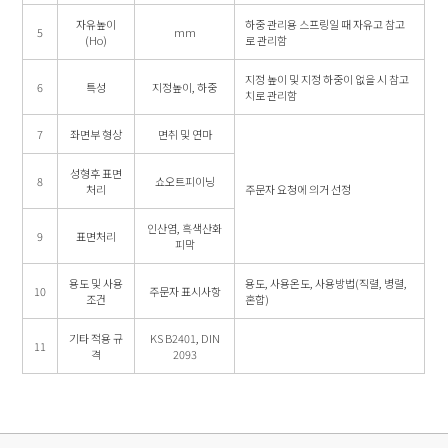
자유높이
하중 관리용 스프링일 때 자유고 참고
5
mm
(Ho)
로 관리함
지정 높이 및 지정 하중이 없을 시 참고
6
특성
지정높이, 하중
치로 관리함
7
좌면부 형상
면취 및 연마
성형후 표면
8
쇼오트피이닝
처리
주문자 요청에 의거 선정
인산염, 흑색산화
9
표면처리
피막
용도 및 사용
용도, 사용온도, 사용방법(직렬, 병렬,
10
주문자 표시사항
조건
혼합)
기타 적용 규
KS B2401, DIN
11
격
2093