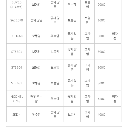
SUP 10
좋지 않
보통
보통임
우수함
200C
(51CrV4)
음
임
좋지 않
저렴
SAE 1070
좋지 않음
보통임
100C
음
함
좋지 않
고가
비자
SUH 660
보통임
우수함
300C
음
임
성
좋지 않
고가
STS 301
보통임
보통임
300C
음
임
좋지 않
고가
STS 304
보통임
보통임
300C
음
임
좋지 않
고가
STS 631
보통임
보통임
300C
음
임
INCONEL
매우 우수
좋지 않
고가
비자
우수함
450C
X 718
함
음
임
성
좋지 않
고가
SKD 4
우수함
보통임
400C
음
임