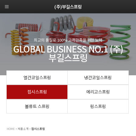
(주)부길스프링
최고의 품질로 100% 고객만족을 위한 노력
GLOBAL BUSINESS NO.1 (주)
부길스프링
열간코일스프링
냉간코일스프링
접시스프링
에리고스프링
볼류트 스프링
링스프링
HOME > 제품소개 >
접시스프링