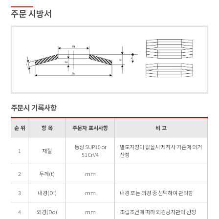
주문 시방서
주문시 기록사항
순 위
항 목
주문자 표시사항
비 고
통상 SUP10 or
별도지정이 없을시 제작사 기준에 의거
1
재질
51CrV4
산정
2
두께(t)
mm
3
내경(Di)
mm
내경 또는 외경 중 선택하여 관리함
4
외경(Do)
mm
조립조건에 따라 외경공차관리 선정