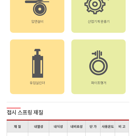
압연설비
산업기계 완충기
유압실린더
파이프행거
접시 스프링 재질
재 질
내열성
내식성
내비로성
단 가
사용온도
비 고